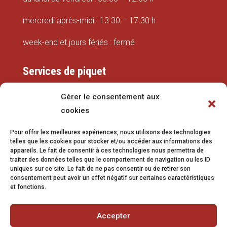
mercredi après-midi : 13.30 – 17.30 h
week-end et jours fériés : fermé
Services de piquet
Eaux
Gérer le consentement aux
cookies
079 337 66 42
Pour offrir les meilleures expériences, nous utilisons des technologies
eaux@vetroz.ch
telles que les cookies pour stocker et/ou accéder aux informations des
appareils. Le fait de consentir à ces technologies nous permettra de
Travaux publics
traiter des données telles que le comportement de navigation ou les ID
uniques sur ce site. Le fait de ne pas consentir ou de retirer son
079 213 92 08
consentement peut avoir un effet négatif sur certaines caractéristiques
et fonctions.
travaux.publics@vetroz.ch
Accepter