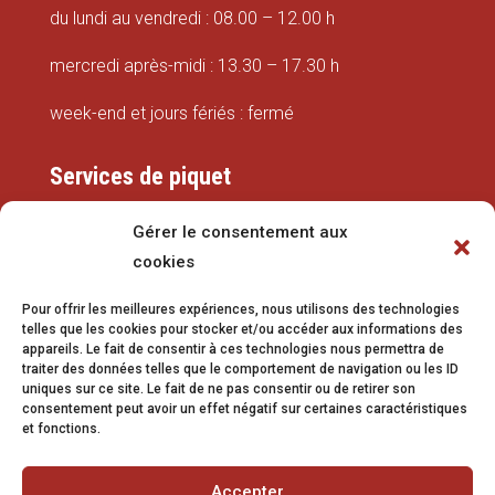
du lundi au vendredi : 08.00 – 12.00 h
mercredi après-midi : 13.30 – 17.30 h
week-end et jours fériés : fermé
Services de piquet
Eaux
Gérer le consentement aux
cookies
079 337 66 42
Pour offrir les meilleures expériences, nous utilisons des technologies
eaux@vetroz.ch
telles que les cookies pour stocker et/ou accéder aux informations des
appareils. Le fait de consentir à ces technologies nous permettra de
Travaux publics
traiter des données telles que le comportement de navigation ou les ID
uniques sur ce site. Le fait de ne pas consentir ou de retirer son
079 213 92 08
consentement peut avoir un effet négatif sur certaines caractéristiques
et fonctions.
travaux.publics@vetroz.ch
Accepter