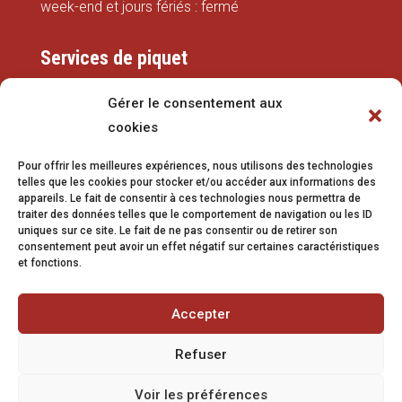
week-end et jours fériés : fermé
Services de piquet
Eaux
Gérer le consentement aux
cookies
079 337 66 42
Pour offrir les meilleures expériences, nous utilisons des technologies
eaux@vetroz.ch
telles que les cookies pour stocker et/ou accéder aux informations des
appareils. Le fait de consentir à ces technologies nous permettra de
Travaux publics
traiter des données telles que le comportement de navigation ou les ID
uniques sur ce site. Le fait de ne pas consentir ou de retirer son
079 213 92 08
consentement peut avoir un effet négatif sur certaines caractéristiques
et fonctions.
travaux.publics@vetroz.ch
Accepter
Refuser
Impressum
Voir les préférences