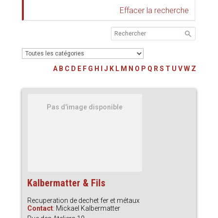
Effacer la recherche
A
B
C
D
E
F
G
H
I
J
K
L
M
N
O
P
Q
R
S
T
U
V
W
Z
Pas d'image disponible
Kalbermatter & Fils
Recuperation de dechet fer et métaux
Contact
:
Mickael
Kalbermatter