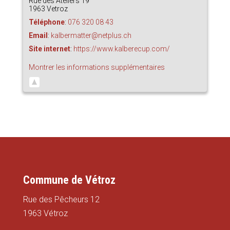
Rue des Ateliers 19
1963
Vetroz
Téléphone
:
076 320 08 43
Email
:
kalbermatter@netplus.ch
Site internet
:
https://www.kalberecup.com/
Montrer les informations supplémentaires
Commune de Vétroz
Rue des Pêcheurs 12
1963 Vétroz