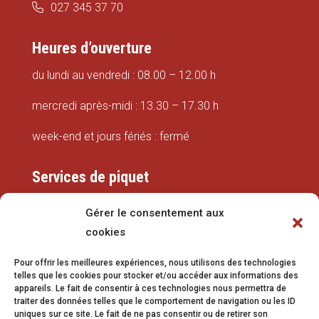
027 345 37 70
Heures d’ouverture
du lundi au vendredi : 08.00 – 12.00 h
mercredi après-midi : 13.30 – 17.30 h
week-end et jours fériés : fermé
Services de piquet
Eaux
Gérer le consentement aux
cookies
079 337 66 42
Pour offrir les meilleures expériences, nous utilisons des technologies
eaux@vetroz.ch
telles que les cookies pour stocker et/ou accéder aux informations des
appareils. Le fait de consentir à ces technologies nous permettra de
Travaux publics
traiter des données telles que le comportement de navigation ou les ID
uniques sur ce site. Le fait de ne pas consentir ou de retirer son