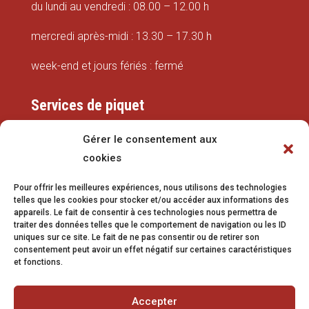
du lundi au vendredi : 08.00 – 12.00 h
mercredi après-midi : 13.30 – 17.30 h
week-end et jours fériés : fermé
Services de piquet
Eaux
Gérer le consentement aux
cookies
079 337 66 42
Pour offrir les meilleures expériences, nous utilisons des technologies
eaux@vetroz.ch
telles que les cookies pour stocker et/ou accéder aux informations des
appareils. Le fait de consentir à ces technologies nous permettra de
Travaux publics
traiter des données telles que le comportement de navigation ou les ID
uniques sur ce site. Le fait de ne pas consentir ou de retirer son
079 213 92 08
consentement peut avoir un effet négatif sur certaines caractéristiques
et fonctions.
travaux.publics@vetroz.ch
Accepter