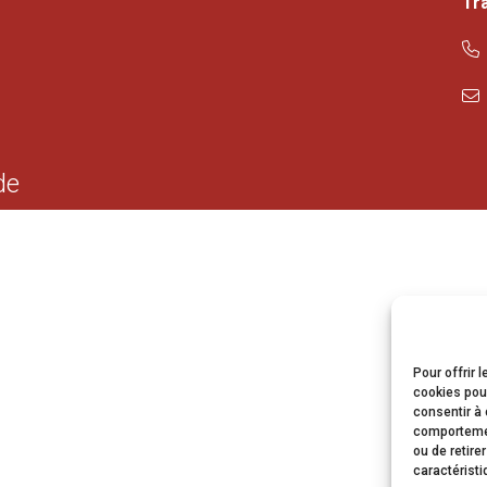
Tr
de
Pour offrir 
cookies pour
consentir à 
comportement
ou de retire
caractéristi