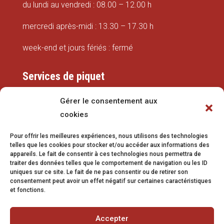
du lundi au vendredi : 08.00 – 12.00 h
mercredi après-midi : 13.30 – 17.30 h
week-end et jours fériés : fermé
Services de piquet
Eaux
Gérer le consentement aux
cookies
079 337 66 42
Pour offrir les meilleures expériences, nous utilisons des technologies
eaux@vetroz.ch
telles que les cookies pour stocker et/ou accéder aux informations des
appareils. Le fait de consentir à ces technologies nous permettra de
Travaux publics
traiter des données telles que le comportement de navigation ou les ID
uniques sur ce site. Le fait de ne pas consentir ou de retirer son
079 213 92 08
consentement peut avoir un effet négatif sur certaines caractéristiques
et fonctions.
travaux.publics@vetroz.ch
Accepter