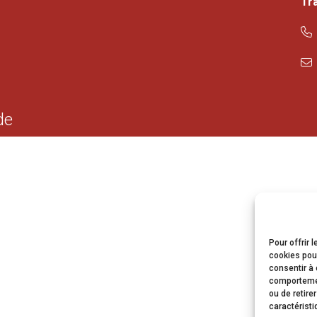
Tr
de
Pour offrir 
cookies pour
consentir à 
comportement
ou de retire
caractéristi