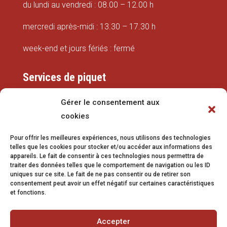
du lundi au vendredi : 08.00 – 12.00 h
mercredi après-midi : 13.30 – 17.30 h
week-end et jours fériés : fermé
Services de piquet
Eaux
Gérer le consentement aux
cookies
079 337 66 42
Pour offrir les meilleures expériences, nous utilisons des technologies
eaux@vetroz.ch
telles que les cookies pour stocker et/ou accéder aux informations des
appareils. Le fait de consentir à ces technologies nous permettra de
Travaux publics
traiter des données telles que le comportement de navigation ou les ID
uniques sur ce site. Le fait de ne pas consentir ou de retirer son
079 213 92 08
consentement peut avoir un effet négatif sur certaines caractéristiques
et fonctions.
travaux.publics@vetroz.ch
Accepter