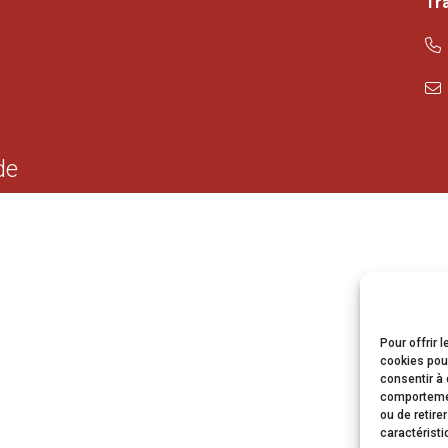
Tr
de
Pour offrir 
cookies pour
consentir à 
comportement
ou de retire
caractéristi