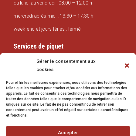
du lundi au vendredi : 08.00 – 12.00 h
mercredi après-midi : 13.30 – 17.30 h
week-end et jours fériés : fermé
Services de piquet
Eaux
Gérer le consentement aux
cookies
079 337 66 42
Pour offrir les meilleures expériences, nous utilisons des technologies
eaux@vetroz.ch
telles que les cookies pour stocker et/ou accéder aux informations des
appareils. Le fait de consentir à ces technologies nous permettra de
Travaux publics
traiter des données telles que le comportement de navigation ou les ID
uniques sur ce site. Le fait de ne pas consentir ou de retirer son
079 213 92 08
consentement peut avoir un effet négatif sur certaines caractéristiques
et fonctions.
travaux.publics@vetroz.ch
Accepter