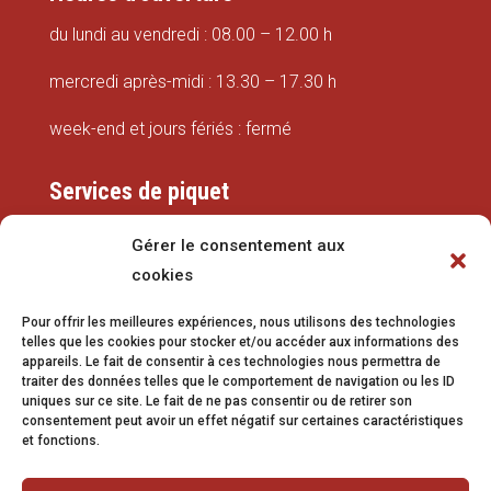
du lundi au vendredi : 08.00 – 12.00 h
mercredi après-midi : 13.30 – 17.30 h
week-end et jours fériés : fermé
Services de piquet
Eaux
Gérer le consentement aux
cookies
079 337 66 42
Pour offrir les meilleures expériences, nous utilisons des technologies
eaux@vetroz.ch
telles que les cookies pour stocker et/ou accéder aux informations des
appareils. Le fait de consentir à ces technologies nous permettra de
Travaux publics
traiter des données telles que le comportement de navigation ou les ID
uniques sur ce site. Le fait de ne pas consentir ou de retirer son
079 213 92 08
consentement peut avoir un effet négatif sur certaines caractéristiques
et fonctions.
travaux.publics@vetroz.ch