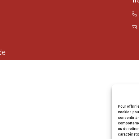
Tr
de
Pour offrir 
cookies pour
consentir à 
comportement
ou de retire
caractéristi