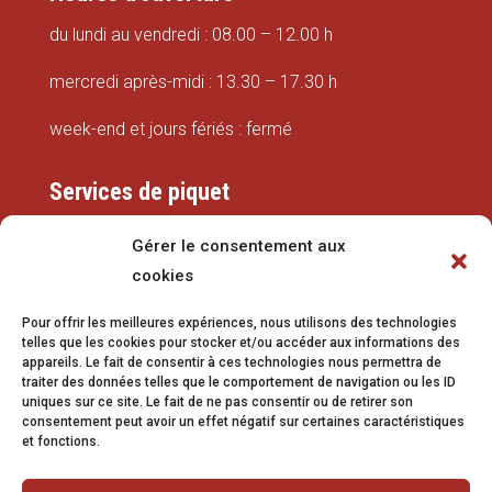
du lundi au vendredi : 08.00 – 12.00 h
mercredi après-midi : 13.30 – 17.30 h
week-end et jours fériés : fermé
Services de piquet
Eaux
Gérer le consentement aux
cookies
079 337 66 42
Pour offrir les meilleures expériences, nous utilisons des technologies
eaux@vetroz.ch
telles que les cookies pour stocker et/ou accéder aux informations des
appareils. Le fait de consentir à ces technologies nous permettra de
Travaux publics
traiter des données telles que le comportement de navigation ou les ID
uniques sur ce site. Le fait de ne pas consentir ou de retirer son
079 213 92 08
consentement peut avoir un effet négatif sur certaines caractéristiques
et fonctions.
travaux.publics@vetroz.ch