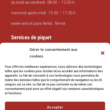
du lundi au vendredi : 08.00 – 12.00 h
mercredi après-midi : 13.30 – 17.30 h
week-end et jours fériés : fermé
Services de piquet
Eaux
Gérer le consentement aux
cookies
079 337 66 42
Pour offrir les meilleures expériences, nous utilisons des technologies
eaux@vetroz.ch
telles que les cookies pour stocker et/ou accéder aux informations des
appareils. Le fait de consentir à ces technologies nous permettra de
Travaux publics
traiter des données telles que le comportement de navigation ou les ID
uniques sur ce site. Le fait de ne pas consentir ou de retirer son
079 213 92 08
consentement peut avoir un effet négatif sur certaines caractéristiques
et fonctions.
travaux.publics@vetroz.ch
Accepter