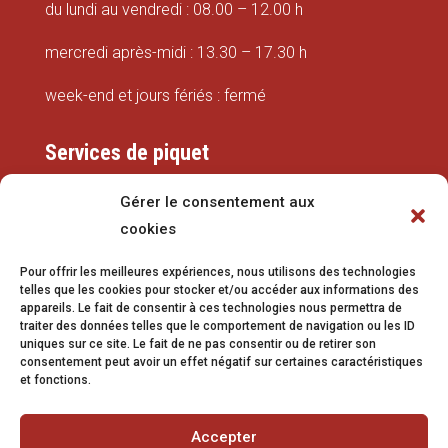
du lundi au vendredi : 08.00 – 12.00 h
mercredi après-midi : 13.30 – 17.30 h
week-end et jours fériés : fermé
Services de piquet
Eaux
Gérer le consentement aux
cookies
079 337 66 42
Pour offrir les meilleures expériences, nous utilisons des technologies
eaux@vetroz.ch
telles que les cookies pour stocker et/ou accéder aux informations des
appareils. Le fait de consentir à ces technologies nous permettra de
Travaux publics
traiter des données telles que le comportement de navigation ou les ID
uniques sur ce site. Le fait de ne pas consentir ou de retirer son
079 213 92 08
consentement peut avoir un effet négatif sur certaines caractéristiques
et fonctions.
travaux.publics@vetroz.ch
Accepter