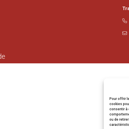
Tr
de
Pour offrir 
cookies pour
consentir à 
comportement
ou de retire
caractéristi