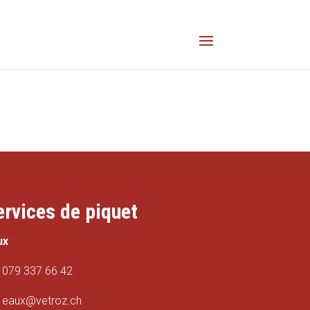
ervices de piquet
ux
079 337 66 42
eaux@vetroz.ch