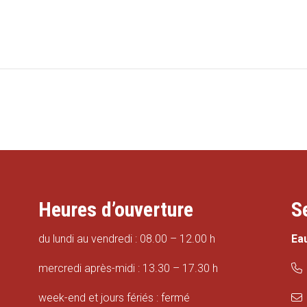
Heures d’ouverture
S
du lundi au vendredi : 08.00 – 12.00 h
Ea
mercredi après-midi : 13.30 – 17.30 h
week-end et jours fériés : fermé