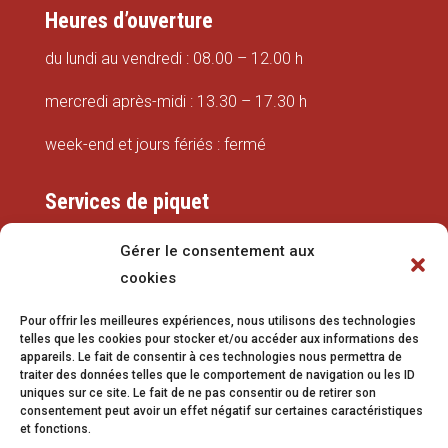
Heures d’ouverture
du lundi au vendredi : 08.00 – 12.00 h
mercredi après-midi : 13.30 – 17.30 h
week-end et jours fériés : fermé
Services de piquet
Eaux
Gérer le consentement aux
cookies
079 337 66 42
Pour offrir les meilleures expériences, nous utilisons des technologies
eaux@vetroz.ch
telles que les cookies pour stocker et/ou accéder aux informations des
appareils. Le fait de consentir à ces technologies nous permettra de
Travaux publics
traiter des données telles que le comportement de navigation ou les ID
uniques sur ce site. Le fait de ne pas consentir ou de retirer son
079 213 92 08
consentement peut avoir un effet négatif sur certaines caractéristiques
et fonctions.