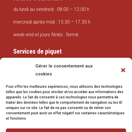
du lundi au vendredi : 08.00 – 12.00 h
mercredi après-midi : 13.30 – 17.30 h
week-end et jours fériés : fermé
Services de piquet
Eaux
Gérer le consentement aux
cookies
079 337 66 42
Pour offrir les meilleures expériences, nous utilisons des technologies
eaux@vetroz.ch
telles que les cookies pour stocker et/ou accéder aux informations des
appareils. Le fait de consentir à ces technologies nous permettra de
Travaux publics
traiter des données telles que le comportement de navigation ou les ID
uniques sur ce site. Le fait de ne pas consentir ou de retirer son
079 213 92 08
consentement peut avoir un effet négatif sur certaines caractéristiques
et fonctions.
travaux.publics@vetroz.ch