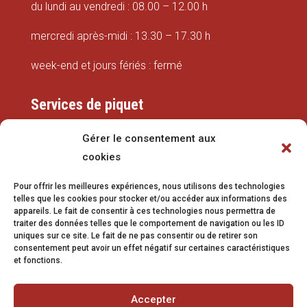
du lundi au vendredi : 08.00 – 12.00 h
mercredi après-midi : 13.30 – 17.30 h
week-end et jours fériés : fermé
Services de piquet
Eaux
Gérer le consentement aux
cookies
079 337 66 42
Pour offrir les meilleures expériences, nous utilisons des technologies
eaux@vetroz.ch
telles que les cookies pour stocker et/ou accéder aux informations des
appareils. Le fait de consentir à ces technologies nous permettra de
Travaux publics
traiter des données telles que le comportement de navigation ou les ID
uniques sur ce site. Le fait de ne pas consentir ou de retirer son
079 213 92 08
consentement peut avoir un effet négatif sur certaines caractéristiques
et fonctions.
travaux.publics@vetroz.ch
Accepter