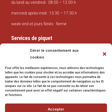
du lundi au vendredi : 08.00 – 12.00 h
mercredi après-midi : 13.30 – 17.30 h
week-end et jours fériés : fermé
Services de piquet
Eaux
Gérer le consentement aux
cookies
079 337 66 42
Pour offrir les meilleures expériences, nous utilisons des technologies
eaux@vetroz.ch
telles que les cookies pour stocker et/ou accéder aux informations des
appareils. Le fait de consentir à ces technologies nous permettra de
Travaux publics
traiter des données telles que le comportement de navigation ou les ID
uniques sur ce site. Le fait de ne pas consentir ou de retirer son
079 213 92 08
consentement peut avoir un effet négatif sur certaines caractéristiques
et fonctions.
travaux.publics@vetroz.ch
Accepter