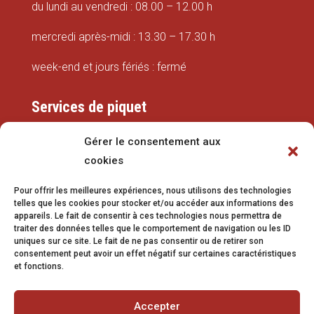
du lundi au vendredi : 08.00 – 12.00 h
mercredi après-midi : 13.30 – 17.30 h
week-end et jours fériés : fermé
Services de piquet
Eaux
Gérer le consentement aux
cookies
079 337 66 42
Pour offrir les meilleures expériences, nous utilisons des technologies
eaux@vetroz.ch
telles que les cookies pour stocker et/ou accéder aux informations des
appareils. Le fait de consentir à ces technologies nous permettra de
Travaux publics
traiter des données telles que le comportement de navigation ou les ID
uniques sur ce site. Le fait de ne pas consentir ou de retirer son
079 213 92 08
consentement peut avoir un effet négatif sur certaines caractéristiques
et fonctions.
travaux.publics@vetroz.ch
Accepter