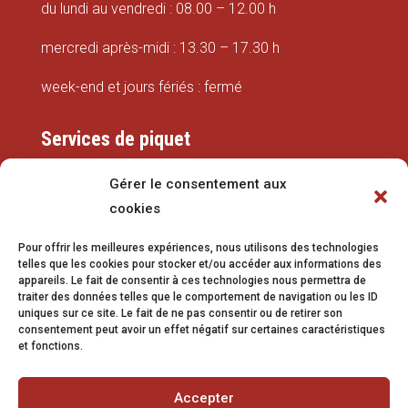
du lundi au vendredi : 08.00 – 12.00 h
mercredi après-midi : 13.30 – 17.30 h
week-end et jours fériés : fermé
Services de piquet
Eaux
Gérer le consentement aux
cookies
079 337 66 42
Pour offrir les meilleures expériences, nous utilisons des technologies
eaux@vetroz.ch
telles que les cookies pour stocker et/ou accéder aux informations des
appareils. Le fait de consentir à ces technologies nous permettra de
Travaux publics
traiter des données telles que le comportement de navigation ou les ID
uniques sur ce site. Le fait de ne pas consentir ou de retirer son
079 213 92 08
consentement peut avoir un effet négatif sur certaines caractéristiques
et fonctions.
travaux.publics@vetroz.ch
Accepter