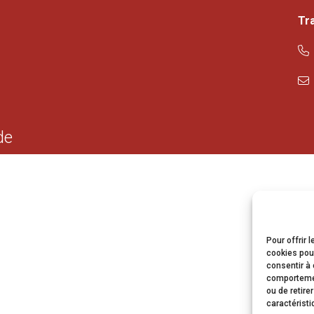
Tr
de
Pour offrir 
cookies pour
consentir à 
comportement
ou de retire
caractéristi