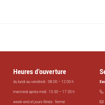
Heures d’ouverture
S
du lundi au vendredi : 08.00 – 12.00 h
Ea
mercredi après-midi : 13.30 – 17.30 h
week-end et jours fériés : fermé