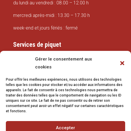
du lundi au vendredi : 08.00 – 12.00 h
mercredi après-midi : 13.30 – 17.30 h
week-end et jours fériés : fermé
Services de piquet
Eaux
Gérer le consentement aux
cookies
079 337 66 42
Pour offrir les meilleures expériences, nous utilisons des technologies
eaux@vetroz.ch
telles que les cookies pour stocker et/ou accéder aux informations des
appareils. Le fait de consentir à ces technologies nous permettra de
Travaux publics
traiter des données telles que le comportement de navigation ou les ID
uniques sur ce site. Le fait de ne pas consentir ou de retirer son
079 213 92 08
consentement peut avoir un effet négatif sur certaines caractéristiques
et fonctions.
travaux.publics@vetroz.ch
Accepter