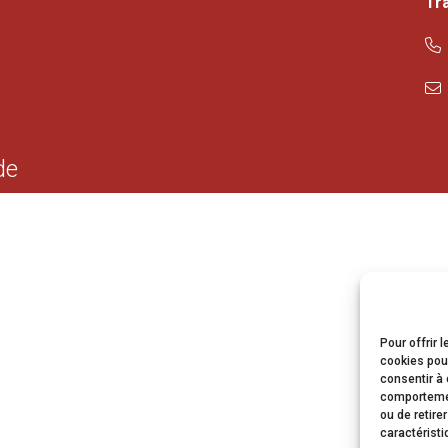
Tr
de
Pour offrir 
cookies pour
consentir à 
comportement
ou de retire
caractéristi