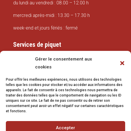
du lundi au vendredi : 08.00 – 12.00 h
mercredi après-midi : 13.30 – 17.30 h
week-end et jours fériés : fermé
Services de piquet
Eaux
Gérer le consentement aux
cookies
079 337 66 42
Pour offrir les meilleures expériences, nous utilisons des technologies
eaux@vetroz.ch
telles que les cookies pour stocker et/ou accéder aux informations des
appareils. Le fait de consentir à ces technologies nous permettra de
Travaux publics
traiter des données telles que le comportement de navigation ou les ID
uniques sur ce site. Le fait de ne pas consentir ou de retirer son
079 213 92 08
consentement peut avoir un effet négatif sur certaines caractéristiques
et fonctions.
travaux.publics@vetroz.ch
Accepter