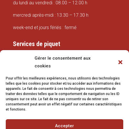
du lundi au vendredi : 08.00 – 12.00 h
mercredi après-midi : 13.30 – 17.30 h
week-end et jours fériés : fermé
Services de piquet
Eaux
Gérer le consentement aux
cookies
079 337 66 42
Pour offrir les meilleures expériences, nous utilisons des technologies
eaux@vetroz.ch
telles que les cookies pour stocker et/ou accéder aux informations des
appareils. Le fait de consentir à ces technologies nous permettra de
Travaux publics
traiter des données telles que le comportement de navigation ou les ID
uniques sur ce site. Le fait de ne pas consentir ou de retirer son
079 213 92 08
consentement peut avoir un effet négatif sur certaines caractéristiques
et fonctions.
travaux.publics@vetroz.ch
Accepter