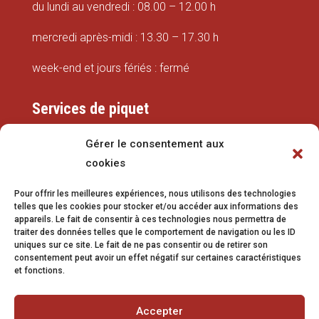
du lundi au vendredi : 08.00 – 12.00 h
mercredi après-midi : 13.30 – 17.30 h
week-end et jours fériés : fermé
Services de piquet
Eaux
Gérer le consentement aux
cookies
079 337 66 42
Pour offrir les meilleures expériences, nous utilisons des technologies
eaux@vetroz.ch
telles que les cookies pour stocker et/ou accéder aux informations des
appareils. Le fait de consentir à ces technologies nous permettra de
Travaux publics
traiter des données telles que le comportement de navigation ou les ID
uniques sur ce site. Le fait de ne pas consentir ou de retirer son
079 213 92 08
consentement peut avoir un effet négatif sur certaines caractéristiques
et fonctions.
travaux.publics@vetroz.ch
Accepter