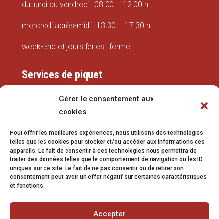
du lundi au vendredi : 08.00 – 12.00 h
mercredi après-midi : 13.30 – 17.30 h
week-end et jours fériés : fermé
Services de piquet
Eaux
Gérer le consentement aux
cookies
079 337 66 42
Pour offrir les meilleures expériences, nous utilisons des technologies
eaux@vetroz.ch
telles que les cookies pour stocker et/ou accéder aux informations des
appareils. Le fait de consentir à ces technologies nous permettra de
Travaux publics
traiter des données telles que le comportement de navigation ou les ID
uniques sur ce site. Le fait de ne pas consentir ou de retirer son
079 213 92 08
consentement peut avoir un effet négatif sur certaines caractéristiques
et fonctions.
travaux.publics@vetroz.ch
Accepter