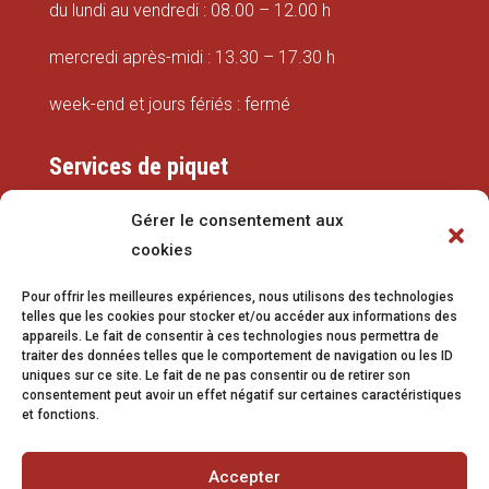
du lundi au vendredi : 08.00 – 12.00 h
mercredi après-midi : 13.30 – 17.30 h
week-end et jours fériés : fermé
Services de piquet
Eaux
Gérer le consentement aux
cookies
079 337 66 42
Pour offrir les meilleures expériences, nous utilisons des technologies
eaux@vetroz.ch
telles que les cookies pour stocker et/ou accéder aux informations des
appareils. Le fait de consentir à ces technologies nous permettra de
Travaux publics
traiter des données telles que le comportement de navigation ou les ID
uniques sur ce site. Le fait de ne pas consentir ou de retirer son
079 213 92 08
consentement peut avoir un effet négatif sur certaines caractéristiques
et fonctions.
travaux.publics@vetroz.ch
Accepter