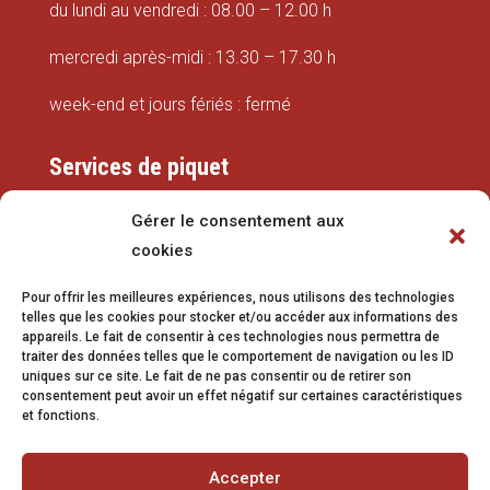
du lundi au vendredi : 08.00 – 12.00 h
mercredi après-midi : 13.30 – 17.30 h
week-end et jours fériés : fermé
Services de piquet
Eaux
Gérer le consentement aux
cookies
079 337 66 42
Pour offrir les meilleures expériences, nous utilisons des technologies
eaux@vetroz.ch
telles que les cookies pour stocker et/ou accéder aux informations des
appareils. Le fait de consentir à ces technologies nous permettra de
Travaux publics
traiter des données telles que le comportement de navigation ou les ID
uniques sur ce site. Le fait de ne pas consentir ou de retirer son
079 213 92 08
consentement peut avoir un effet négatif sur certaines caractéristiques
et fonctions.
travaux.publics@vetroz.ch
Accepter