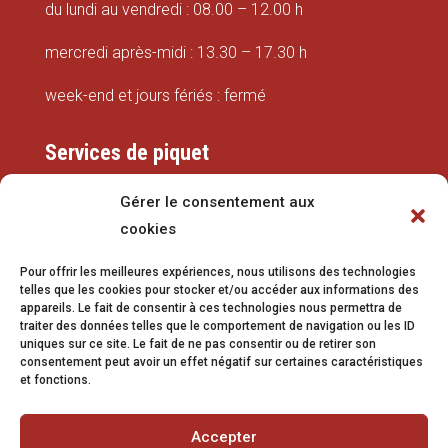
du lundi au vendredi : 08.00 – 12.00 h
mercredi après-midi : 13.30 – 17.30 h
week-end et jours fériés : fermé
Services de piquet
Eaux
Gérer le consentement aux
cookies
079 337 66 42
Pour offrir les meilleures expériences, nous utilisons des technologies
eaux@vetroz.ch
telles que les cookies pour stocker et/ou accéder aux informations des
appareils. Le fait de consentir à ces technologies nous permettra de
Travaux publics
traiter des données telles que le comportement de navigation ou les ID
uniques sur ce site. Le fait de ne pas consentir ou de retirer son
079 213 92 08
consentement peut avoir un effet négatif sur certaines caractéristiques
et fonctions.
travaux.publics@vetroz.ch
Accepter