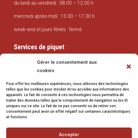
du lundi au vendredi : 08.00 – 12.00 h
mercredi après-midi : 13.30 – 17.30 h
week-end et jours fériés : fermé
Services de piquet
Eaux
Gérer le consentement aux
cookies
079 337 66 42
Pour offrir les meilleures expériences, nous utilisons des technologies
eaux@vetroz.ch
telles que les cookies pour stocker et/ou accéder aux informations des
appareils. Le fait de consentir à ces technologies nous permettra de
Travaux publics
traiter des données telles que le comportement de navigation ou les ID
uniques sur ce site. Le fait de ne pas consentir ou de retirer son
079 213 92 08
consentement peut avoir un effet négatif sur certaines caractéristiques
et fonctions.
travaux.publics@vetroz.ch
Accepter