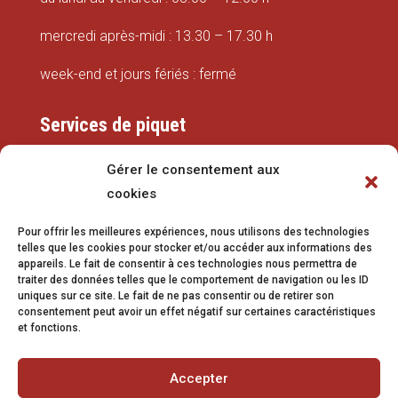
mercredi après-midi : 13.30 – 17.30 h
week-end et jours fériés : fermé
Services de piquet
Eaux
Gérer le consentement aux
cookies
079 337 66 42
Pour offrir les meilleures expériences, nous utilisons des technologies
eaux@vetroz.ch
telles que les cookies pour stocker et/ou accéder aux informations des
appareils. Le fait de consentir à ces technologies nous permettra de
Travaux publics
traiter des données telles que le comportement de navigation ou les ID
uniques sur ce site. Le fait de ne pas consentir ou de retirer son
079 213 92 08
consentement peut avoir un effet négatif sur certaines caractéristiques
et fonctions.
travaux.publics@vetroz.ch
Accepter