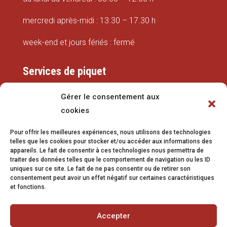
mercredi après-midi : 13.30 – 17.30 h
week-end et jours fériés : fermé
Services de piquet
Eaux
Gérer le consentement aux
cookies
079 337 66 42
Pour offrir les meilleures expériences, nous utilisons des technologies
eaux@vetroz.ch
telles que les cookies pour stocker et/ou accéder aux informations des
appareils. Le fait de consentir à ces technologies nous permettra de
Travaux publics
traiter des données telles que le comportement de navigation ou les ID
uniques sur ce site. Le fait de ne pas consentir ou de retirer son
079 213 92 08
consentement peut avoir un effet négatif sur certaines caractéristiques
et fonctions.
travaux.publics@vetroz.ch
Accepter