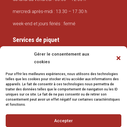
mercredi après-midi : 13.30 – 17.30 h
week-end et jours fériés : fermé
Services de piquet
Eaux
Gérer le consentement aux
cookies
079 337 66 42
Pour offrir les meilleures expériences, nous utilisons des technologies
eaux@vetroz.ch
telles que les cookies pour stocker et/ou accéder aux informations des
appareils. Le fait de consentir à ces technologies nous permettra de
Travaux publics
traiter des données telles que le comportement de navigation ou les ID
uniques sur ce site. Le fait de ne pas consentir ou de retirer son
079 213 92 08
consentement peut avoir un effet négatif sur certaines caractéristiques
et fonctions.
travaux.publics@vetroz.ch
Accepter