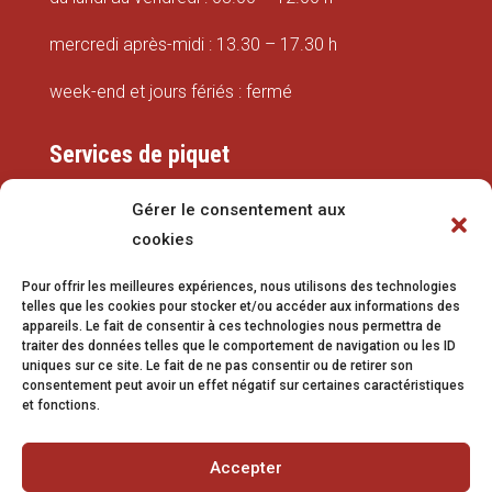
mercredi après-midi : 13.30 – 17.30 h
week-end et jours fériés : fermé
Services de piquet
Eaux
Gérer le consentement aux
cookies
079 337 66 42
Pour offrir les meilleures expériences, nous utilisons des technologies
eaux@vetroz.ch
telles que les cookies pour stocker et/ou accéder aux informations des
appareils. Le fait de consentir à ces technologies nous permettra de
Travaux publics
traiter des données telles que le comportement de navigation ou les ID
uniques sur ce site. Le fait de ne pas consentir ou de retirer son
079 213 92 08
consentement peut avoir un effet négatif sur certaines caractéristiques
et fonctions.
travaux.publics@vetroz.ch
Accepter