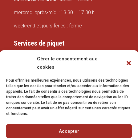
mercredi après-midi : 13.30 – 17.30 h
week-end et jours fériés : fermé
Services de piquet
Eaux
Gérer le consentement aux
cookies
079 337 66 42
Pour offrir les meilleures expériences, nous utilisons des technologies
eaux@vetroz.ch
telles que les cookies pour stocker et/ou accéder aux informations des
appareils. Le fait de consentir à ces technologies nous permettra de
Travaux publics
traiter des données telles que le comportement de navigation ou les ID
uniques sur ce site. Le fait de ne pas consentir ou de retirer son
079 213 92 08
consentement peut avoir un effet négatif sur certaines caractéristiques
et fonctions.
travaux.publics@vetroz.ch
Accepter