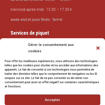
mercredi après-midi : 13.30 – 17.30 h
week-end et jours fériés : fermé
Services de piquet
Eaux
Gérer le consentement aux
cookies
079 337 66 42
Pour offrir les meilleures expériences, nous utilisons des technologies
eaux@vetroz.ch
telles que les cookies pour stocker et/ou accéder aux informations des
appareils. Le fait de consentir à ces technologies nous permettra de
Travaux publics
traiter des données telles que le comportement de navigation ou les ID
uniques sur ce site. Le fait de ne pas consentir ou de retirer son
079 213 92 08
consentement peut avoir un effet négatif sur certaines caractéristiques
et fonctions.
travaux.publics@vetroz.ch
Accepter