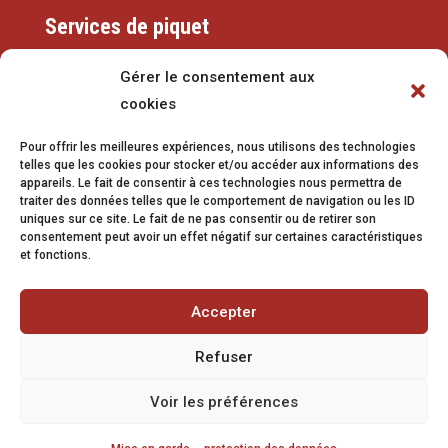
Services de piquet
Eaux
Gérer le consentement aux
cookies
079 337 66 42
Pour offrir les meilleures expériences, nous utilisons des technologies
eaux@vetroz.ch
telles que les cookies pour stocker et/ou accéder aux informations des
appareils. Le fait de consentir à ces technologies nous permettra de
Travaux publics
traiter des données telles que le comportement de navigation ou les ID
uniques sur ce site. Le fait de ne pas consentir ou de retirer son
079 213 92 08
consentement peut avoir un effet négatif sur certaines caractéristiques
et fonctions.
travaux.publics@vetroz.ch
Accepter
Refuser
Impressum
Voir les préférences
Mise en garde