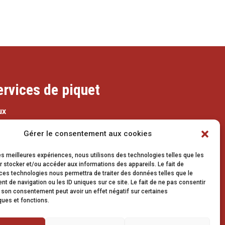
ervices de piquet
ux
079 337 66 42
Gérer le consentement aux cookies
eaux@vetroz.ch
les meilleures expériences, nous utilisons des technologies telles que les
 stocker et/ou accéder aux informations des appareils. Le fait de
ces technologies nous permettra de traiter des données telles que le
avaux publics
 de navigation ou les ID uniques sur ce site. Le fait de ne pas consentir
r son consentement peut avoir un effet négatif sur certaines
079 213 92 08
ques et fonctions.
travaux.publics@vetroz.ch