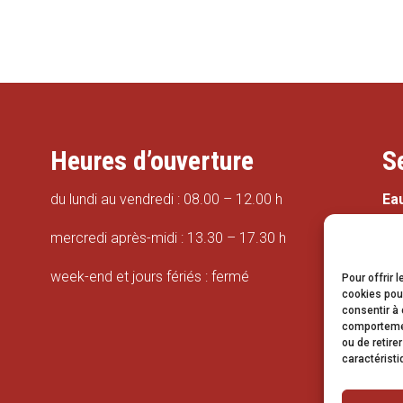
Heures d’ouverture
S
du lundi au vendredi : 08.00 – 12.00 h
Ea
mercredi après-midi : 13.30 – 17.30 h
week-end et jours fériés : fermé
Pour offrir 
cookies pour
consentir à 
Tr
comportement
ou de retire
caractéristi