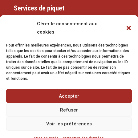
Services de piquet
Eaux
Gérer le consentement aux
cookies
079 337 66 42
Pour offrir les meilleures expériences, nous utilisons des technologies
eaux@vetroz.ch
telles que les cookies pour stocker et/ou accéder aux informations des
appareils. Le fait de consentir à ces technologies nous permettra de
Travaux publics
traiter des données telles que le comportement de navigation ou les ID
uniques sur ce site. Le fait de ne pas consentir ou de retirer son
079 213 92 08
consentement peut avoir un effet négatif sur certaines caractéristiques
et fonctions.
travaux.publics@vetroz.ch
Accepter
Refuser
Impressum
Voir les préférences
Mise en garde