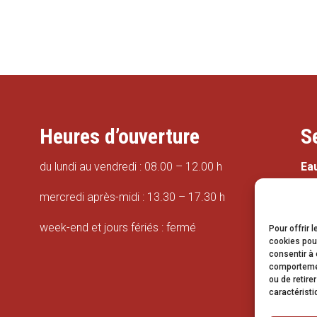
Heures d’ouverture
S
du lundi au vendredi : 08.00 – 12.00 h
Ea
mercredi après-midi : 13.30 – 17.30 h
week-end et jours fériés : fermé
Pour offrir 
cookies pour
consentir à 
Tr
comportement
ou de retire
caractéristi