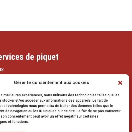
ervices de piquet
ux
079 337 66 42
Gérer le consentement aux cookies
eaux@vetroz.ch
les meilleures expériences, nous utilisons des technologies telles que les
 stocker et/ou accéder aux informations des appareils. Le fait de
ces technologies nous permettra de traiter des données telles que le
avaux publics
 de navigation ou les ID uniques sur ce site. Le fait de ne pas consentir
r son consentement peut avoir un effet négatif sur certaines
079 213 92 08
ques et fonctions.