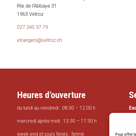
Rte de l’Abbaye 31
1963 Vétroz
027 345 37 79
etrangers@vetroz.ch
Heures d’ouverture
S
du lundi au vendredi : 08.00 – 12.00 h
Ea
mercredi après-midi : 13.30 – 17.30 h
week-end et jours fériés : fermé
Pour offrir 