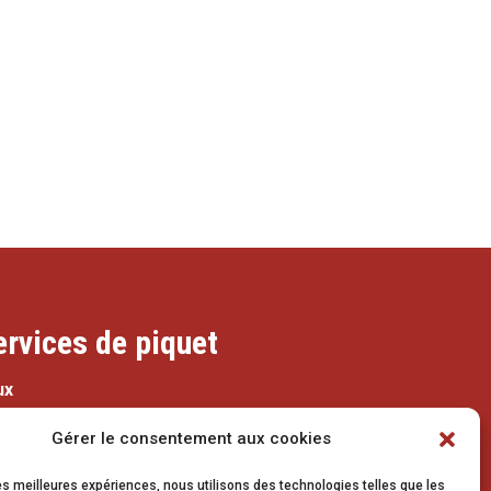
ervices de piquet
ux
079 337 66 42
Gérer le consentement aux cookies
eaux@vetroz.ch
les meilleures expériences, nous utilisons des technologies telles que les