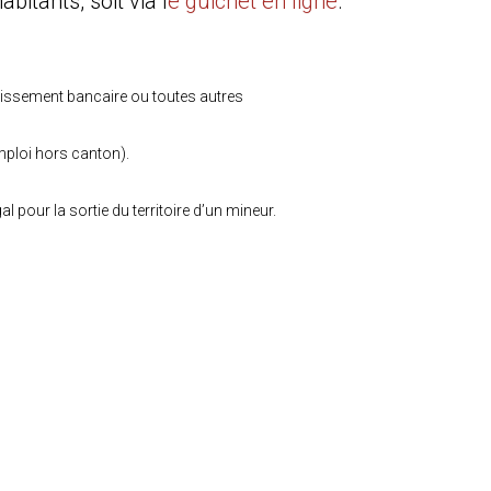
itants, soit via l
e guichet en ligne
.
blissement bancaire ou toutes autres
mploi hors canton).
l pour la sortie du territoire d’un mineur.