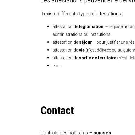
Les attestations peuvent être délivr
Il existe différents types d’attestations :
attestation de
légitimation
– requise notamm
administrations ou institutions.
attestation de
séjour
– pour justifier une r
attestation de
vie
(n’est délivrée qu’au guiche
attestation de
sortie de territoire
(n’est dél
etc…
Contact
Contrôle des habitants –
suisses