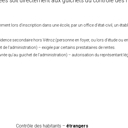
ées soit directement aux guichets du contrôle des hab
ent lors d’inscription dans une école, par un office d’état-civil, un éta
ésidence secondaire hors Vétroz (personne en foyer, ou lors d’étude ou e
t de l’administration) – exigée par certains prestataires de rentes.
ivrée qu’au guichet de l’administration) – autorisation du représentant léga
Contrôle des habitants –
étrangers