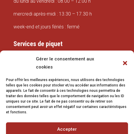
du lundi au vendredi : 08.00 – 12.00 h
mercredi après-midi : 13.30 – 17.30 h
week-end et jours fériés : fermé
Services de piquet
Eaux
Gérer le consentement aux
cookies
079 337 66 42
Pour offrir les meilleures expériences, nous utilisons des technologies
eaux@vetroz.ch
telles que les cookies pour stocker et/ou accéder aux informations des
appareils. Le fait de consentir à ces technologies nous permettra de
Travaux publics
traiter des données telles que le comportement de navigation ou les ID
uniques sur ce site. Le fait de ne pas consentir ou de retirer son
079 213 92 08
consentement peut avoir un effet négatif sur certaines caractéristiques
et fonctions.
travaux.publics@vetroz.ch
Accepter