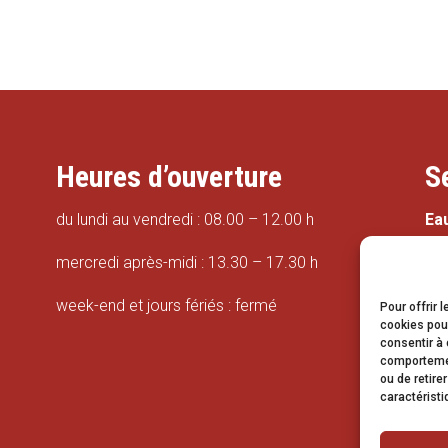
Heures d’ouverture
S
du lundi au vendredi : 08.00 – 12.00 h
Ea
mercredi après-midi : 13.30 – 17.30 h
week-end et jours fériés : fermé
Pour offrir 
cookies pour
consentir à 
Tr
comportement
ou de retire
caractéristi