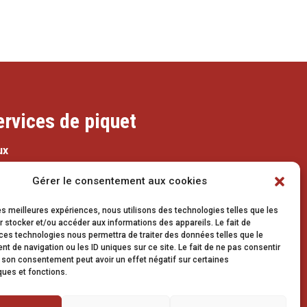
ervices de piquet
ux
079 337 66 42
Gérer le consentement aux cookies
eaux@vetroz.ch
les meilleures expériences, nous utilisons des technologies telles que les
 stocker et/ou accéder aux informations des appareils. Le fait de
ces technologies nous permettra de traiter des données telles que le
avaux publics
 de navigation ou les ID uniques sur ce site. Le fait de ne pas consentir
r son consentement peut avoir un effet négatif sur certaines
079 213 92 08
ques et fonctions.
travaux.publics@vetroz.ch