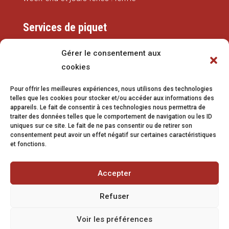
Services de piquet
Eaux
Gérer le consentement aux
cookies
079 337 66 42
Pour offrir les meilleures expériences, nous utilisons des technologies
eaux@vetroz.ch
telles que les cookies pour stocker et/ou accéder aux informations des
appareils. Le fait de consentir à ces technologies nous permettra de
Travaux publics
traiter des données telles que le comportement de navigation ou les ID
uniques sur ce site. Le fait de ne pas consentir ou de retirer son
079 213 92 08
consentement peut avoir un effet négatif sur certaines caractéristiques
et fonctions.
travaux.publics@vetroz.ch
Accepter
Refuser
Impressum
Voir les préférences