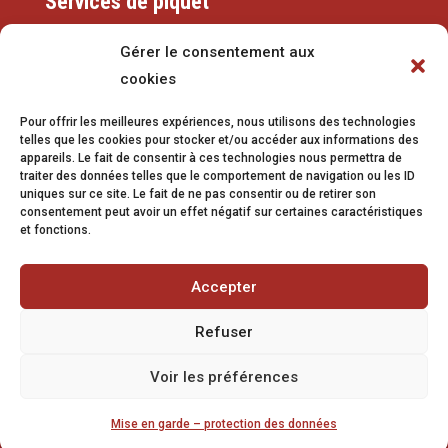
Services de piquet
Eaux
Gérer le consentement aux
cookies
079 337 66 42
Pour offrir les meilleures expériences, nous utilisons des technologies
eaux@vetroz.ch
telles que les cookies pour stocker et/ou accéder aux informations des
appareils. Le fait de consentir à ces technologies nous permettra de
Travaux publics
traiter des données telles que le comportement de navigation ou les ID
uniques sur ce site. Le fait de ne pas consentir ou de retirer son
079 213 92 08
consentement peut avoir un effet négatif sur certaines caractéristiques
et fonctions.
travaux.publics@vetroz.ch
Accepter
Refuser
Impressum
Voir les préférences
Mise en garde
Mise en garde – protection des données