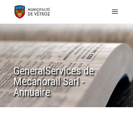
GeneralServices de
Mecanorail Sarl -
Annuaire